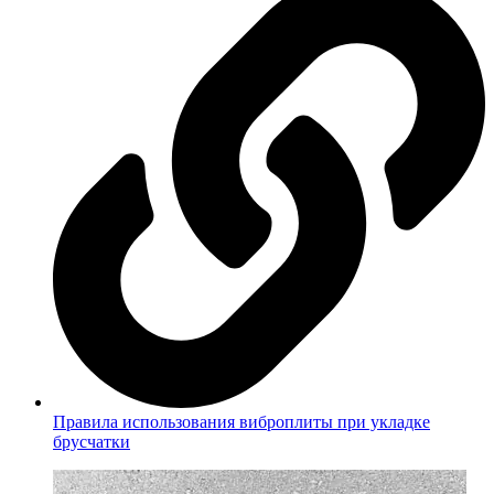
Правила использования виброплиты при укладке
брусчатки