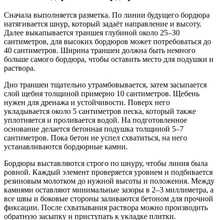
Сначала выполняется разметка. По линии будущего бордюра
натягивается шнур, который задаёт направление и высоту.
Далее выкапывается траншея глубиной около 25–30
сантиметров, для высоких бордюров может потребоваться до
40 сантиметров. Ширина траншеи должна быть немного
больше самого бордюра, чтобы оставить место для подушки и
раствора.
Дно траншеи тщательно утрамбовывается, затем засыпается
слой щебня толщиной примерно 10 сантиметров. Щебень
нужен для дренажа и устойчивости. Поверх него
укладывается около 5 сантиметров песка, который также
уплотняется и проливается водой. На подготовленное
основание делается бетонная подушка толщиной 5–7
сантиметров. Пока бетон не успел схватиться, на него
устанавливаются бордюрные камни.
Бордюры выставляются строго по шнуру, чтобы линия была
ровной. Каждый элемент проверяется уровнем и подбивается
резиновым молотком до нужной высоты и положения. Между
камнями оставляют минимальные зазоры в 2–3 миллиметра, а
все швы и боковые стороны заливаются бетоном для прочной
фиксации. После схватывания раствора можно производить
обратную засыпку и приступать к укладке плитки.