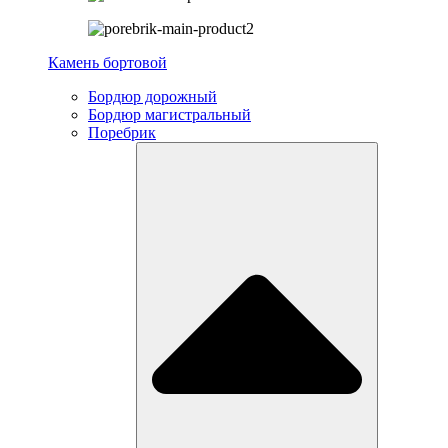
Камень бортовой
Бордюр дорожный
Бордюр магистральный
Поребрик