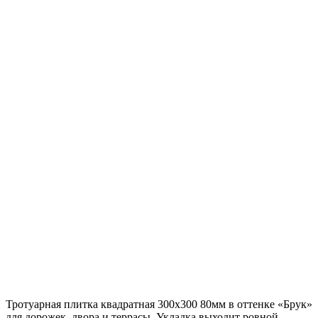
Тротуарная плитка квадратная 300х300 80мм в оттенке «Брук»
для дорожек, двора и террасы. Укладка выходит ровной,