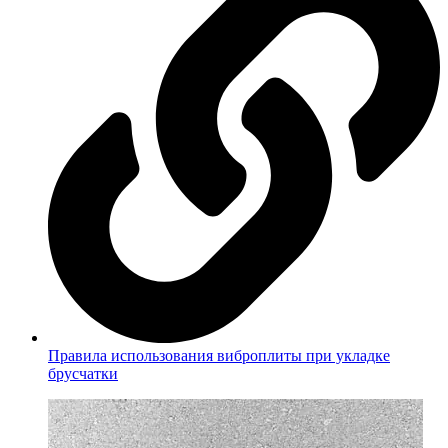
Правила использования виброплиты при укладке
брусчатки