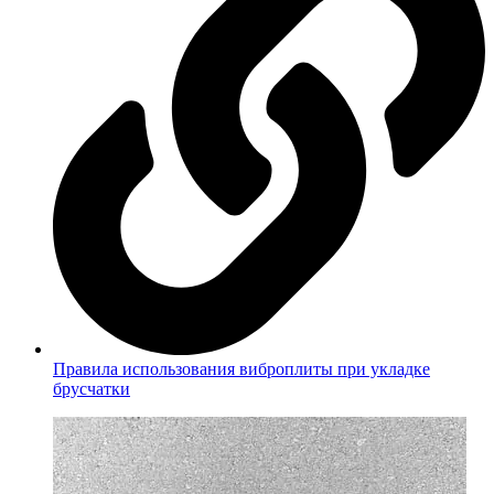
Правила использования виброплиты при укладке
брусчатки