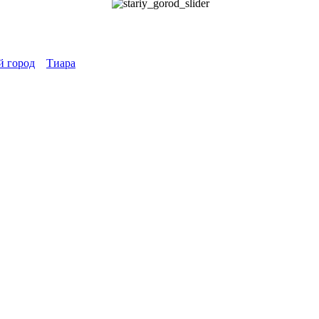
й город
Тиара