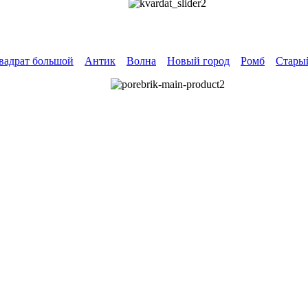
вадрат большой
Антик
Волна
Новый город
Ромб
Стары